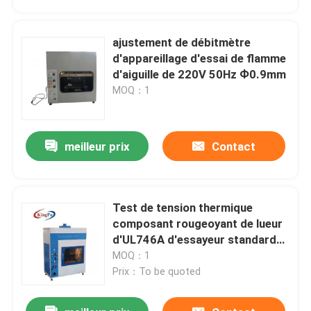
ajustement de débitmètre
d'appareillage d'essai de flamme
d'aiguille de 220V 50Hz Ф0.9mm
MOQ：1
meilleur prix
Contact
Test de tension thermique
Maison
composant rougeoyant de lueur
d'UL746A d'essayeur standard
de fil
MOQ：1
Produits
Prix：To be quoted
Au sujet de nous