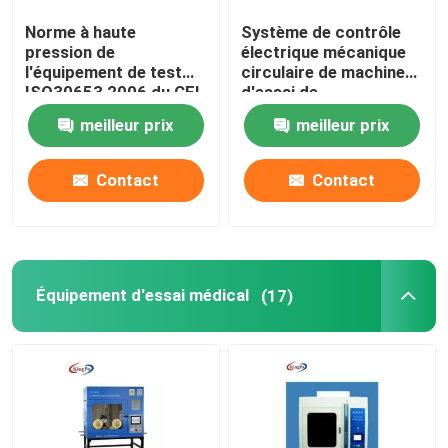
Norme à haute
Système de contrôle
pression de
électrique mécanique
l'équipement de test
circulaire de machine
ISO30653 2006 du CEI
d'essai de
de 10MPa IPX9
commutateur de scie
meilleur prix
meilleur prix
Contact
Contact
Équipement d'essai médical
(17)