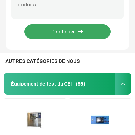
L'UL a articulé la sonde de doigt d'essai avec la main plate et en forme de cône
L'UL de PA100A a articulé la sonde
Équipement de test d'inflammabilité
Sonde de doigt d'essai de PA130A PA135A pour la clôture de matériel électrique
Sonde de doigt d'essai d'UL de PA140A pour l'anti décharge électrique de clôture
Équipement d'essai de batterie au lithium
Sonde du schéma UL507-2006 (PA135A) 9,1
équipement d'essai léger mené
AUTRES CATÉGORIES DE NOUS
Sonde de doigt d'essai
Équipement de test du CEI
(85)
chambres d'essai concernant l'environnement
Équipement d'essai de batterie d'EV
Indicateurs d'essai