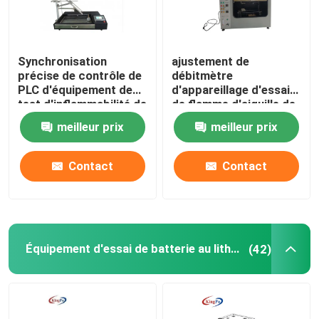
Synchronisation
ajustement de
précise de contrôle de
débitmètre
PLC d'équipement de
d'appareillage d'essai
test d'inflammabilité de
de flamme d'aiguille de
combustion
220V 50Hz Ф0.9mm
meilleur prix
meilleur prix
Contact
Contact
Équipement d'essai de batterie au lithium
(42)