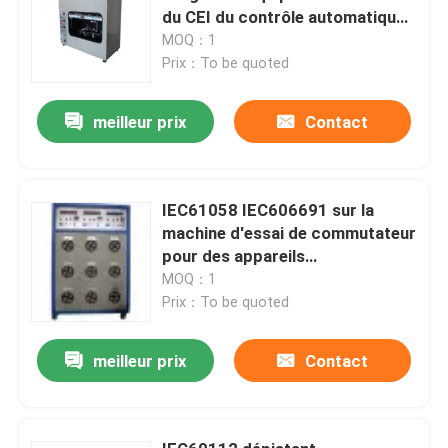
du CEI du contrôle automatique
220V 50Hz
MOQ：1
Prix：To be quoted
meilleur prix
Contact
IEC61058 IEC606691 sur la
machine d'essai de commutateur
pour des appareils
électroménagers
MOQ：1
Prix：To be quoted
meilleur prix
Contact