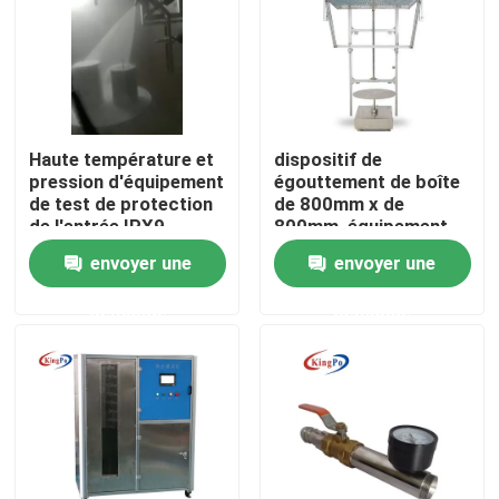
Haute température et
dispositif de
pression d'équipement
égouttement de boîte
de test de protection
de 800mm x de
de l'entrée IPX9
800mm, équipement
de test imperméable
envoyer une
envoyer une
automatique
demande
demande
Maison
Produits
Au sujet de nous