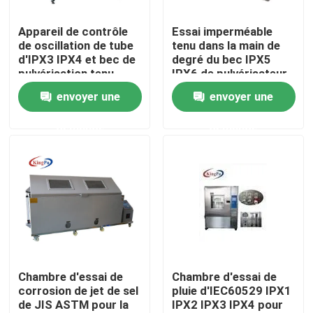
Appareil de contrôle
Essai imperméable
Visite d'usine
de oscillation de tube
tenu dans la main de
d'IPX3 IPX4 et bec de
degré du bec IPX5
pulvérisation tenu
IPX6 de pulvérisateur
Contrôle de qualité
dans la main d'IPX5
du CEI 60529
envoyer une
envoyer une
IPX6
demande
demande
Contactez-nous
Demandez une citation
Équipement de test du CEI
Équipement d'essai médical
Chambre d'essai de
Chambre d'essai de
corrosion de jet de sel
pluie d'IEC60529 IPX1
de JIS ASTM pour la
IPX2 IPX3 IPX4 pour
Équipement de test de protection d'entrée