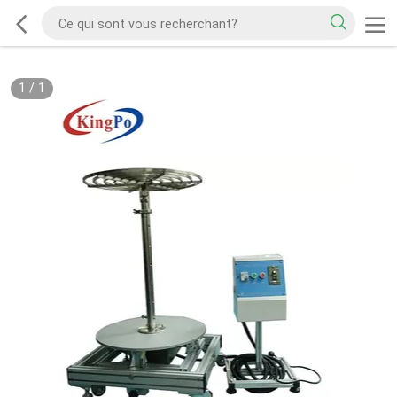
1
/
1