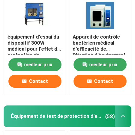
équipement d'essai du
Appareil de contrôle
dispositif 300W
bactérien médical
médical pour l'effet de
d'efficacité de
protection de
filtration d'équipement
particules
d'essai de BFE
meilleur prix
meilleur prix
Contact
Contact
Maison
Produits
Équipement de test de protection d'entrée
(58)
Au sujet de nous