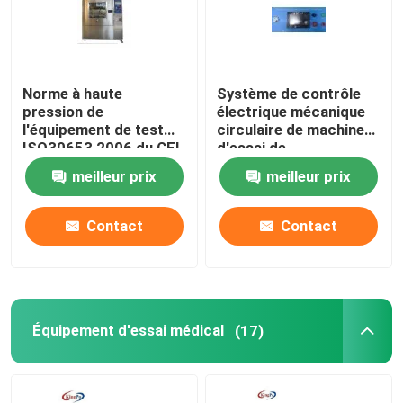
Norme à haute
Système de contrôle
pression de
électrique mécanique
l'équipement de test
circulaire de machine
ISO30653 2006 du CEI
d'essai de
de 10MPa IPX9
commutateur de scie
meilleur prix
meilleur prix
Contact
Contact
Équipement d'essai médical
(17)