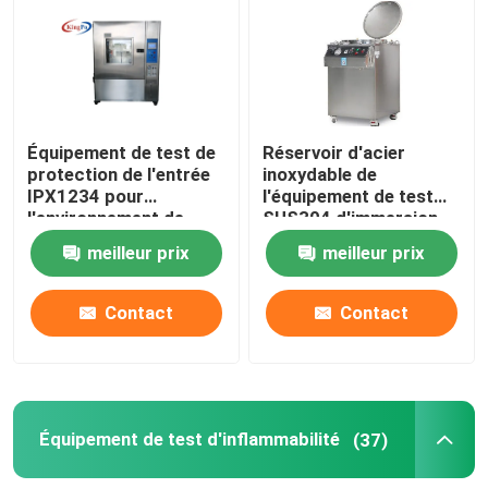
Visite d'usine
Contrôle de qualité
Équipement de test de
Réservoir d'acier
protection de l'entrée
inoxydable de
IPX1234 pour
l'équipement de test
Contactez-nous
l'environnement de
SUS304 d'immersion
pluie
de l'eau IPX8
meilleur prix
meilleur prix
Demandez une citation
Contact
Contact
Équipement de test du CEI
Équipement d'essai médical
Équipement de test d'inflammabilité
(37)
Équipement de test de protection d'entrée