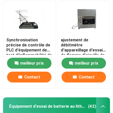
Équipement de test d'inflammabilité
Équipement d'essai de batterie au lithium
Synchronisation
ajustement de
précise de contrôle de
débitmètre
équipement d'essai léger mené
PLC d'équipement de
d'appareillage d'essai
test d'inflammabilité de
de flamme d'aiguille de
combustion
220V 50Hz Ф0.9mm
Sonde de doigt d'essai
meilleur prix
meilleur prix
Contact
Contact
chambres d'essai concernant l'environnement
Équipement d'essai de batterie d'EV
Équipement d'essai de batterie au lithium
(42)
Indicateurs d'essai