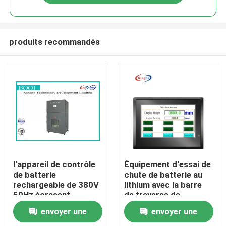
produits recommandés
Maison
l'appareil de contrôle
Équipement d'essai de
de batterie
chute de batterie au
rechargeable de 380V
lithium avec la barre
Produits
50Hz écrasent
de traverse de
l'espace 300 * 300 *
15.8mm
envoyer une
envoyer une
300mm
Au sujet de nous