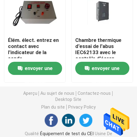
Équipement de test d'inflammabilité
Équipement d'essai de batterie au lithium
Élém. élect. entrez en
Chambre thermique
contact avec
d'essai de l'abus
l'indicateur de la
IEC62133 avec le
équipement d'essai léger mené
sonde
contrôle d'écran
tactile de PLC
envoyer une
envoyer une
Sonde de doigt d'essai
demande
demande
chambres d'essai concernant l'environnement
Aperçu
Au sujet de nous
Contactez-nous
Desktop Site
Plan du site
Privacy Policy
Équipement d'essai de batterie d'EV
Indicateurs d'essai
Qualité
Équipement de test du CEI
Usine De