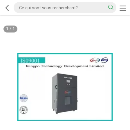
1
/
1